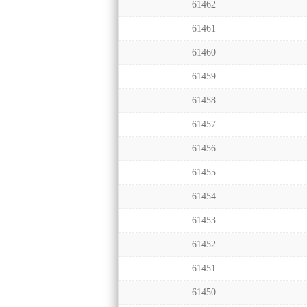
61462
61461
61460
61459
61458
61457
61456
61455
61454
61453
61452
61451
61450