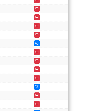
中
中
中
中
错
中
中
中
中
错
中
中