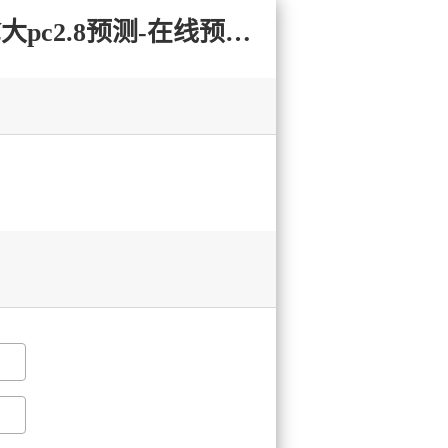
预测之家;pc001.com 加拿大2.8-PC结果查询|加拿大2.8在线|加拿大pc2.8预测-在线预测|加拿大2.8 PC查询结果预测_极致火热优质的免费预测网站!