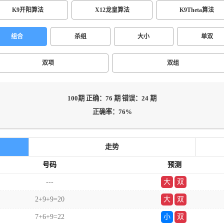
K9开阳算法
X12龙皇算法
K9Theta算法
组合
杀组
大小
单双
双项
双组
100期 正确：76 期 错误：24 期
正确率：76%
走势
号码
预测
---
大
双
2+9+9=20
大
双
7+6+9=22
小
双