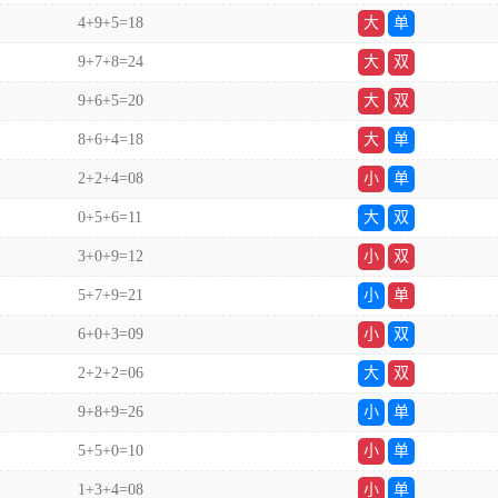
4+9+5=18
大
单
9+7+8=24
大
双
9+6+5=20
大
双
8+6+4=18
大
单
2+2+4=08
小
单
0+5+6=11
大
双
3+0+9=12
小
双
5+7+9=21
小
单
6+0+3=09
小
双
2+2+2=06
大
双
9+8+9=26
小
单
5+5+0=10
小
单
1+3+4=08
小
单