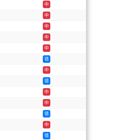
中
中
中
中
中
错
中
错
中
中
错
中
错