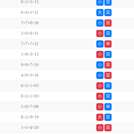
8+2+5=15
小
双
6+4+1=11
大
双
7+7+6=20
小
双
2+9+0=11
小
双
7+7+7=21
小
单
1+9+3=13
小
双
0+9+7=16
小
双
4+9+3=16
小
双
0+2+1=03
小
双
0+2+1=03
小
双
1+0+7=08
小
单
8+2+9=19
大
双
1+5+4=10
小
双