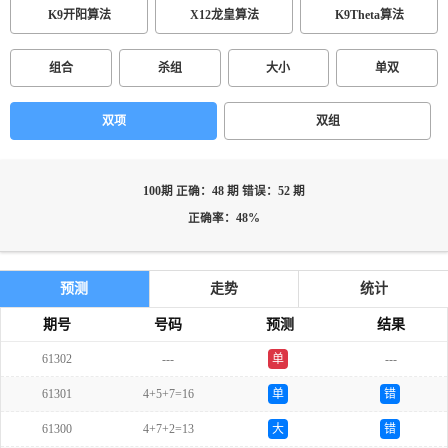
K9开阳算法
X12龙皇算法
K9Theta算法
组合
杀组
大小
单双
双项
双组
100期 正确：48 期 错误：52 期
正确率：48%
预测
走势
统计
期号
号码
预测
结果
61302
---
单
---
61301
4+5+7=16
单
错
61300
4+7+2=13
大
错