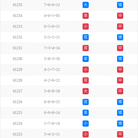
61235
7+0+6=13
大
错
61234
4+0+1=05
单
中
61233
0+5+6=11
小
中
61232
5+5+1=11
双
错
61231
7+3+4=14
双
中
61230
5+8+3=16
单
错
61229
4+1+7=12
小
中
61228
4+2+6=12
双
中
61227
5+6+8=19
大
中
61226
6+0+9=15
双
错
61225
6+0+8=14
单
错
61224
1+7+6=14
小
错
61223
5+4+2=11
小
中