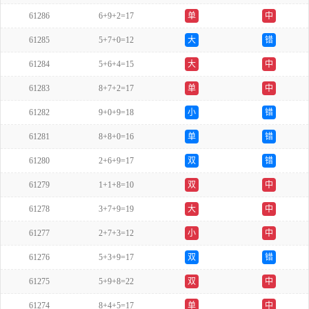
61286
6+9+2=17
单
中
61285
5+7+0=12
大
错
61284
5+6+4=15
大
中
61283
8+7+2=17
单
中
61282
9+0+9=18
小
错
61281
8+8+0=16
单
错
61280
2+6+9=17
双
错
61279
1+1+8=10
双
中
61278
3+7+9=19
大
中
61277
2+7+3=12
小
中
61276
5+3+9=17
双
错
61275
5+9+8=22
双
中
61274
8+4+5=17
单
中