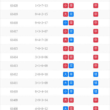
61420
1+5+7=13
小
单
中
61419
9+4+2=15
大
双
中
61418
9+6+2=17
小
单
中
61417
1+3+3=07
小
双
中
61416
9+4+7=20
大
单
中
61415
7+0+5=12
小
双
中
61414
3+3+0=06
小
双
中
61413
2+1+6=09
小
双
中
61412
2+8+0=10
大
单
错
61411
3+1+5=09
大
双
错
61410
8+2+4=14
小
单
错
61409
2+9+3=14
大
双
中
61408
4+0+8=12
大
双
中