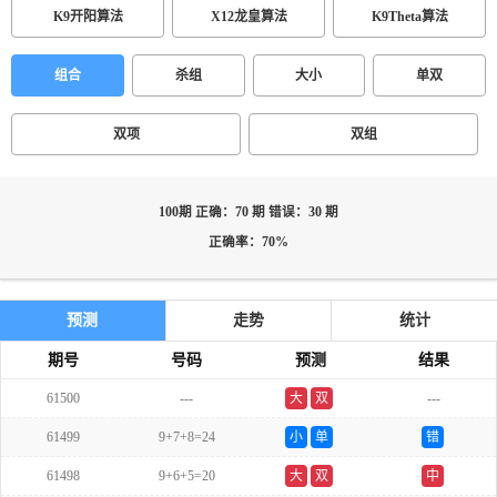
K9开阳算法
X12龙皇算法
K9Theta算法
组合
杀组
大小
单双
双项
双组
100期 正确：70 期 错误：30 期
正确率：70%
预测
走势
统计
期号
号码
预测
结果
61500
---
大
双
---
61499
9+7+8=24
小
单
错
61498
9+6+5=20
大
双
中