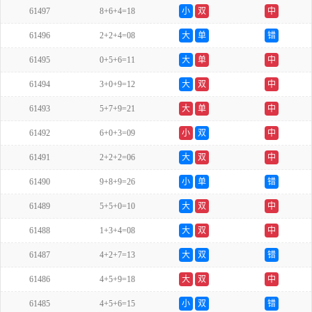
61497
8+6+4=18
小
双
中
61496
2+2+4=08
大
单
错
61495
0+5+6=11
大
单
中
61494
3+0+9=12
大
双
中
61493
5+7+9=21
大
单
中
61492
6+0+3=09
小
双
中
61491
2+2+2=06
大
双
中
61490
9+8+9=26
小
单
错
61489
5+5+0=10
大
双
中
61488
1+3+4=08
大
双
中
61487
4+2+7=13
大
双
错
61486
4+5+9=18
大
双
中
61485
4+5+6=15
小
双
错