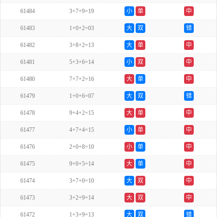
61484
3+7+9=19
小
单
中
61483
1+0+2=03
大
双
错
61482
3+8+2=13
大
单
中
61481
5+3+6=14
小
双
中
61480
7+7+2=16
大
单
中
61479
1+0+6=07
大
双
错
61478
9+4+2=15
大
单
中
61477
4+7+4=15
小
单
中
61476
2+0+8=10
小
单
中
61475
9+0+5=14
大
单
中
61474
3+7+0=10
大
双
中
61473
3+2+9=14
大
双
中
61472
1+3+9=13
大
双
错