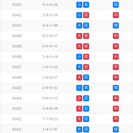
61433
9+3+4=16
小
单
错
61432
2+9+5=16
小
双
中
61431
4+4+1=09
大
双
错
61430
9+2+6=17
大
单
中
61429
6+0+9=15
大
单
中
61428
5+4+5=14
小
双
中
61427
1+6+3=10
大
双
中
61426
5+6+6=17
大
双
中
61425
4+9+9=22
小
单
错
61424
6+6+1=13
小
双
中
61423
3+8+8=19
大
双
中
61422
7+7+9=23
大
双
中
61421
1+4+2=07
大
双
错