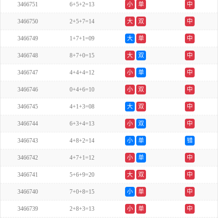
3466751
6+5+2=13
小
单
中
3466750
2+5+7=14
大
双
中
3466749
1+7+1=09
大
单
中
3466748
8+7+0=15
大
双
中
3466747
4+4+4=12
小
单
中
3466746
0+4+6=10
小
双
中
3466745
4+1+3=08
大
双
中
3466744
6+3+4=13
小
双
中
3466743
4+8+2=14
小
单
错
3466742
4+7+1=12
小
单
中
3466741
5+6+9=20
大
双
中
3466740
7+0+8=15
小
单
中
3466739
2+8+3=13
小
单
中