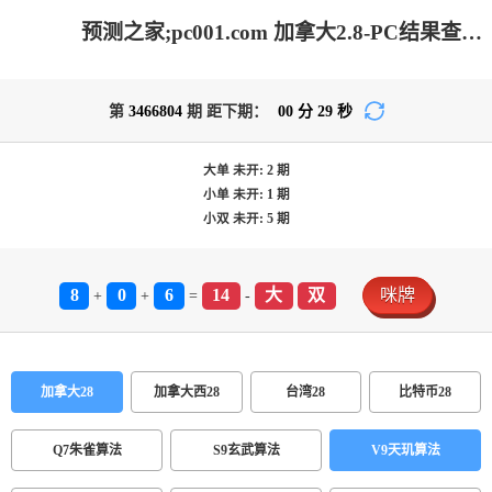
预测之家;pc001.com 加拿大2.8-PC结果查询|加拿大2.8在线|加拿大pc2.8预测-在线预测|加拿大2.8 PC查询结果预测_极致火热优质的免费预测网站!
第
3466804
期 距下期：
00
分
29
秒
大单
未开:
2
期
小单
未开:
1
期
小双
未开:
5
期
8
0
6
14
大
双
咪牌
+
+
=
-
加拿大28
加拿大西28
台湾28
比特币28
Q7朱雀算法
S9玄武算法
V9天玑算法