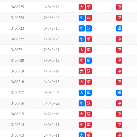
3466725
3+5+9=17
大
单
中
3466724
7+9+8=24
小
双
中
3466723
6+7+2=15
小
双
错
3466722
7+9+9=25
小
单
中
3466721
7+5+9=21
大
单
中
3466720
3+9+0=12
小
单
中
3466719
4+7+3=14
大
双
中
3466718
3+3+9=15
大
单
中
3466717
0+0+4=04
大
单
错
3466716
7+7+8=22
小
双
中
3466715
6+7+3=16
大
双
中
3466714
3+6+2=11
小
单
中
3466713
2+4+5=11
大
单
中