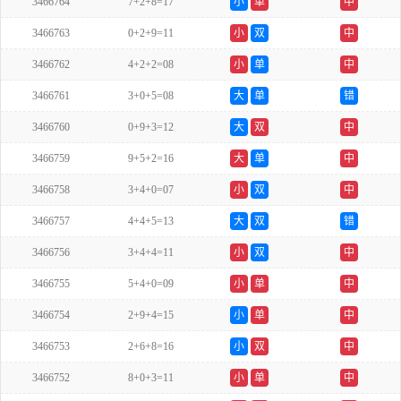
3466764
7+2+8=17
小
单
中
3466763
0+2+9=11
小
双
中
3466762
4+2+2=08
小
单
中
3466761
3+0+5=08
大
单
错
3466760
0+9+3=12
大
双
中
3466759
9+5+2=16
大
单
中
3466758
3+4+0=07
小
双
中
3466757
4+4+5=13
大
双
错
3466756
3+4+4=11
小
双
中
3466755
5+4+0=09
小
单
中
3466754
2+9+4=15
小
单
中
3466753
2+6+8=16
小
双
中
3466752
8+0+3=11
小
单
中