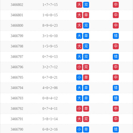
3466802
1+7+7=15
大
双
中
3466801
1+6+8=15
大
单
中
3466800
8+9+6=23
大
双
中
3466799
3+1+6=10
大
单
错
3466798
1+5+9=15
大
双
中
3466797
0+7+6=13
大
双
错
3466796
3+2+7=12
小
双
中
3466795
6+7+8=21
小
单
中
3466794
4+0+2=06
大
单
错
3466793
0+8+4=12
大
单
错
3466792
0+7+4=11
小
单
中
3466791
5+8+1=14
大
双
中
3466790
6+8+2=16
小
单
错