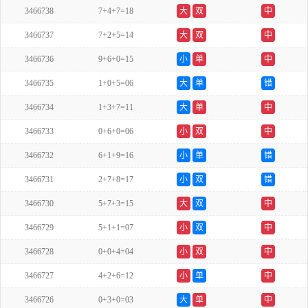
3466738
7+4+7=18
大
双
中
3466737
7+2+5=14
大
双
中
3466736
9+6+0=15
小
单
中
3466735
1+0+5=06
大
单
错
3466734
1+3+7=11
大
单
中
3466733
0+6+0=06
小
双
中
3466732
6+1+9=16
小
单
错
3466731
2+7+8=17
小
双
错
3466730
5+7+3=15
大
双
中
3466729
5+1+1=07
小
双
中
3466728
0+0+4=04
小
双
中
3466727
4+2+6=12
小
单
中
3466726
0+3+0=03
大
单
中