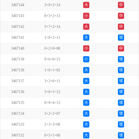
3467144
3+9+2=14
大
中
3467143
8+3+2=13
小
中
3467142
5+7+2=14
大
中
3467141
1+8+2=11
大
错
3467140
6+2+0=08
小
中
3467139
9+6+0=15
小
错
3467138
1+0+1=02
大
错
3467137
3+2+6=11
大
错
3467136
5+6+1=12
大
错
3467135
0+9+4=13
大
错
3467134
3+2+2=07
大
错
3467133
2+3+3=08
大
错
3467132
0+5+1=06
大
错