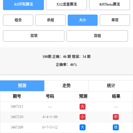
K9开阳算法
X12龙皇算法
K9Theta算法
组合
杀组
大小
单双
双项
双组
100期 正确：46 期 错误：54 期
正确率：46%
预测
走势
统计
期号
号码
预测
结果
3467211
---
大
---
单
3467210
4+4+1=09
小
中
3467209
0+7+5=12
大
错