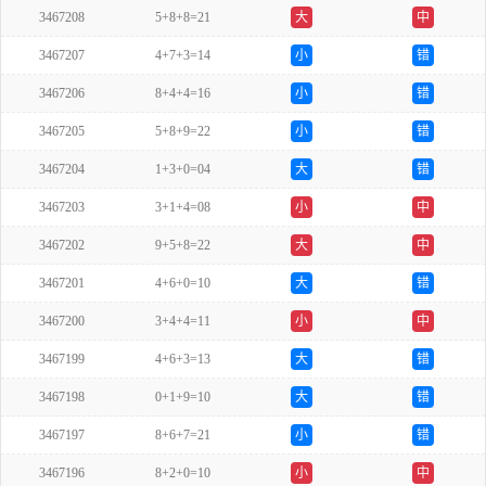
3467208
5+8+8=21
大
中
3467207
4+7+3=14
小
错
3467206
8+4+4=16
小
错
3467205
5+8+9=22
小
错
3467204
1+3+0=04
大
错
3467203
3+1+4=08
小
中
3467202
9+5+8=22
大
中
3467201
4+6+0=10
大
错
3467200
3+4+4=11
小
中
3467199
4+6+3=13
大
错
3467198
0+1+9=10
大
错
3467197
8+6+7=21
小
错
3467196
8+2+0=10
小
中