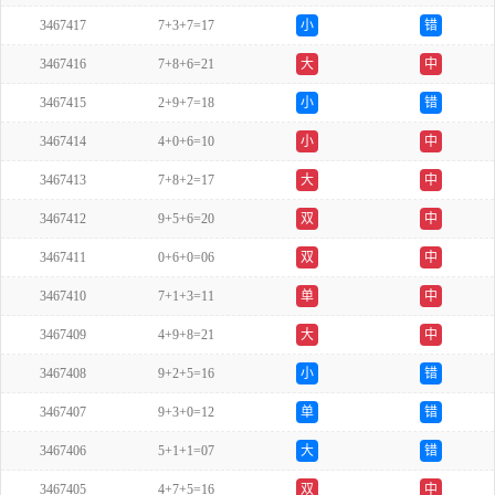
3467417
7+3+7=17
小
错
3467416
7+8+6=21
大
中
3467415
2+9+7=18
小
错
3467414
4+0+6=10
小
中
3467413
7+8+2=17
大
中
3467412
9+5+6=20
双
中
3467411
0+6+0=06
双
中
3467410
7+1+3=11
单
中
3467409
4+9+8=21
大
中
3467408
9+2+5=16
小
错
3467407
9+3+0=12
单
错
3467406
5+1+1=07
大
错
3467405
4+7+5=16
双
中