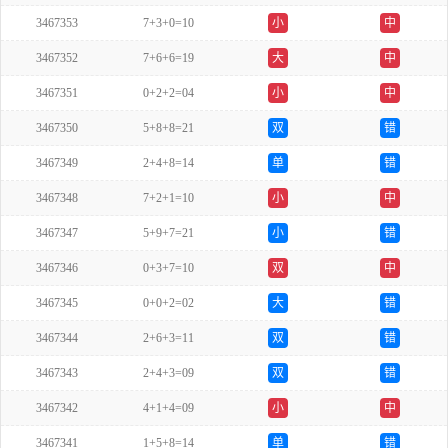
3467353
7+3+0=10
小
中
3467352
7+6+6=19
大
中
3467351
0+2+2=04
小
中
3467350
5+8+8=21
双
错
3467349
2+4+8=14
单
错
3467348
7+2+1=10
小
中
3467347
5+9+7=21
小
错
3467346
0+3+7=10
双
中
3467345
0+0+2=02
大
错
3467344
2+6+3=11
双
错
3467343
2+4+3=09
双
错
3467342
4+1+4=09
小
中
3467341
1+5+8=14
单
错