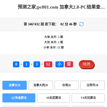
预测之家;pc001.com 加拿大2.8-PC结果查询|加拿大2.8在线|加拿大pc2.8预测-在线预测|加拿大2.8 PC查询结果预测_极致火热优质的免费预测网站!
第
3467432
期 距下期：
02
分
46
秒
大单
未开:
5
期
大双
未开:
1
期
小单
未开:
13
期
8
1
3
12
小
双
咪牌
+
+
=
-
加拿大28
加拿大西28
台湾28
比特币28
Q7朱雀算法
S9玄武算法
V9天玑算法