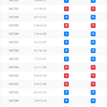
3467392
5+6+0=11
大
错
3467391
1+1+9=11
小
中
3467390
4+7+1=12
单
错
3467389
2+9+4=15
单
中
3467388
2+0+4=06
大
错
3467387
4+2+1=07
双
错
3467386
9+1+0=10
单
错
3467385
7+5+3=15
双
错
3467384
2+1+1=04
双
中
3467383
8+6+5=19
大
中
3467382
0+6+2=08
双
中
3467381
4+5+3=12
单
错
3467380
3+8+3=14
单
错