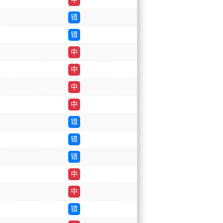
错
错
中
中
中
中
错
错
错
中
中
错