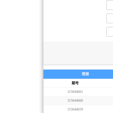
预测
期号
115044661
115044660
115044659