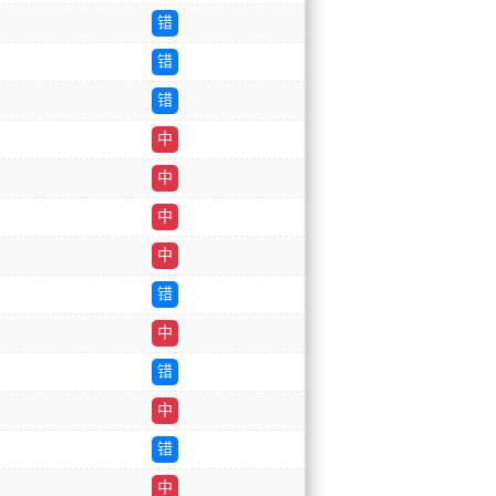
错
错
错
中
中
中
中
错
中
错
中
错
中