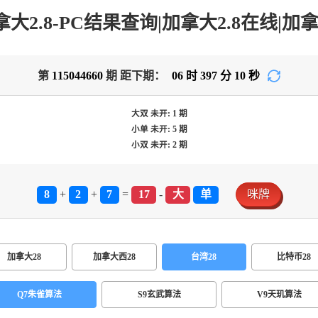
第
115044660
期 距下期：
06
时
397
分
10
秒
大双
未开:
1
期
小单
未开:
5
期
小双
未开:
2
期
8
+
2
+
7
=
17
-
大
单
咪牌
加拿大28
加拿大西28
台湾28
比特币28
Q7朱雀算法
S9玄武算法
V9天玑算法