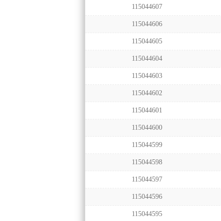
115044607
115044606
115044605
115044604
115044603
115044602
115044601
115044600
115044599
115044598
115044597
115044596
115044595