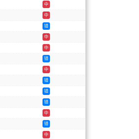
中
中
错
中
中
错
中
错
错
错
中
错
中