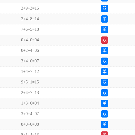
3+9+3=15
双
2+4+8=14
单
7+6+5=18
单
0+4+0=04
双
0+2+4=06
单
3+4+0=07
双
1+4+7=12
单
9+5+1=15
双
2+4+7=13
双
1+3+0=04
单
3+0+4=07
双
8+0+0=08
单
8+1+4=13
单