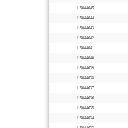
115044645
115044644
115044643
115044642
115044641
115044640
115044639
115044638
115044637
115044636
115044635
115044634
115044633