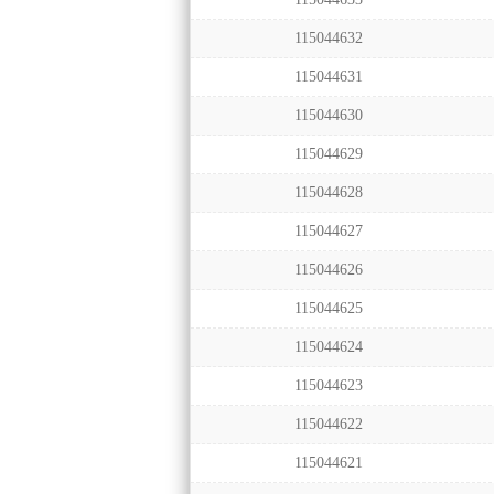
115044632
115044631
115044630
115044629
115044628
115044627
115044626
115044625
115044624
115044623
115044622
115044621