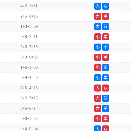
4+6+1=11
大
双
2+5+8=15
大
单
1+3+5=09
大
双
0+8+3=11
小
单
5+6+7=18
小
单
3+0+0=03
小
单
1+6+1=08
小
单
7+9+4=20
小
单
7+5+4=16
大
双
6+2+7=15
大
双
8+6+0=14
大
单
2+0+3=05
小
单
0+4+0=04
大
双