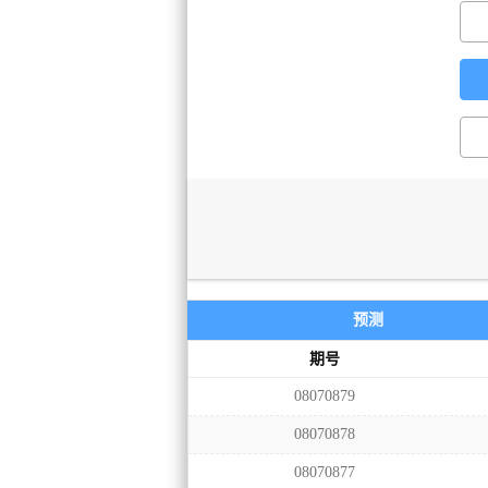
预测
期号
08070879
08070878
08070877