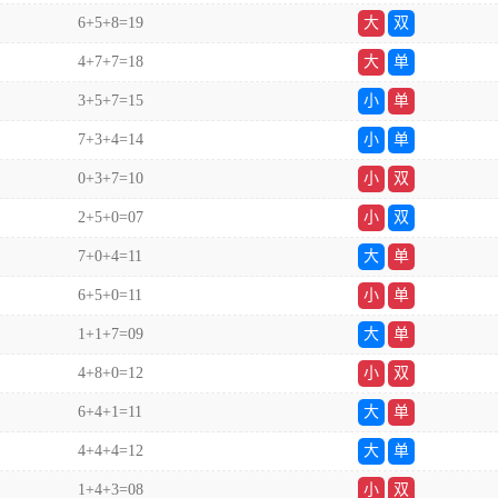
6+5+8=19
大
双
4+7+7=18
大
单
3+5+7=15
小
单
7+3+4=14
小
单
0+3+7=10
小
双
2+5+0=07
小
双
7+0+4=11
大
单
6+5+0=11
小
单
1+1+7=09
大
单
4+8+0=12
小
双
6+4+1=11
大
单
4+4+4=12
大
单
1+4+3=08
小
双