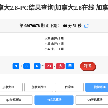
第
08070878
期 距下期：
00
分
51
秒
大双
未开:
3
期
小单
未开:
7
期
小双
未开:
1
期
9
+
8
+
6
=
23
-
大
单
咪牌
加拿大28
加拿大西28
台湾28
比特币28
Q7朱雀算法
S9玄武算法
V9天玑算法