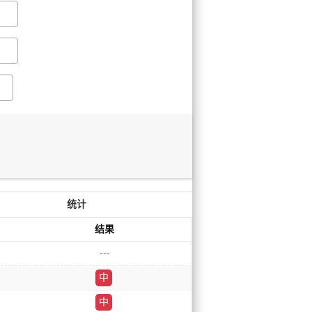
统计
结果
---
中
中