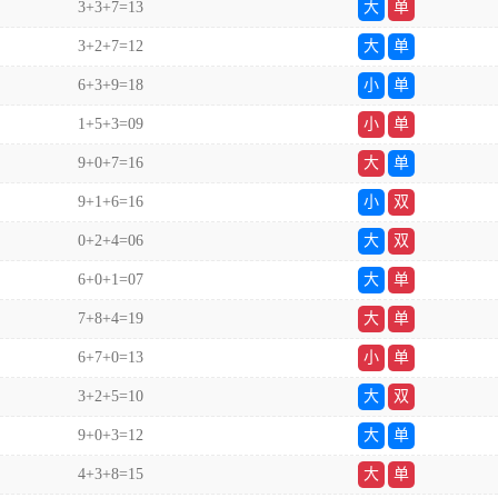
3+3+7=13
大
单
3+2+7=12
大
单
6+3+9=18
小
单
1+5+3=09
小
单
9+0+7=16
大
单
9+1+6=16
小
双
0+2+4=06
大
双
6+0+1=07
大
单
7+8+4=19
大
单
6+7+0=13
小
单
3+2+5=10
大
双
9+0+3=12
大
单
4+3+8=15
大
单