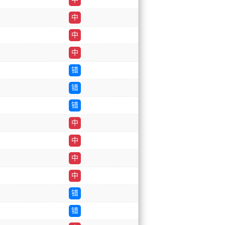
中
中
中
错
错
错
中
中
中
中
错
错