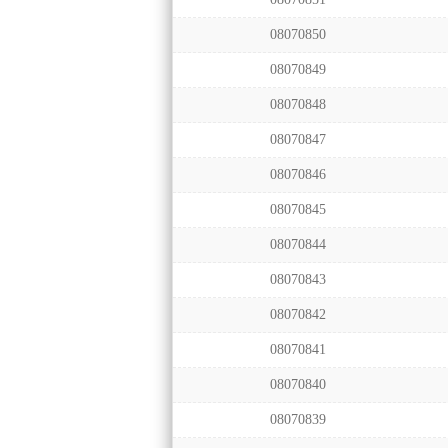
08070850
08070849
08070848
08070847
08070846
08070845
08070844
08070843
08070842
08070841
08070840
08070839