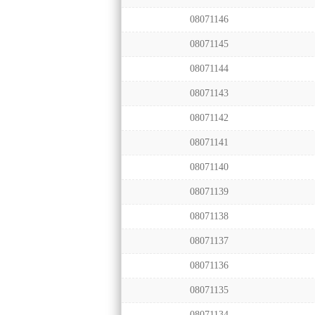
08071146
08071145
08071144
08071143
08071142
08071141
08071140
08071139
08071138
08071137
08071136
08071135
08071134