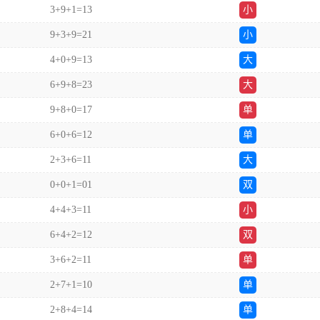
3+9+1=13
小
9+3+9=21
小
4+0+9=13
大
6+9+8=23
大
9+8+0=17
单
6+0+6=12
单
2+3+6=11
大
0+0+1=01
双
4+4+3=11
小
6+4+2=12
双
3+6+2=11
单
2+7+1=10
单
2+8+4=14
单