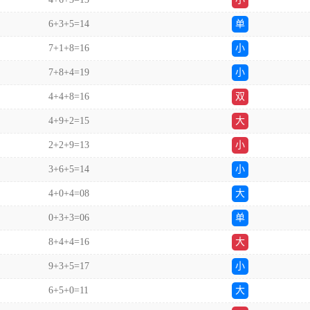
6+3+5=14
单
7+1+8=16
小
7+8+4=19
小
4+4+8=16
双
4+9+2=15
大
2+2+9=13
小
3+6+5=14
小
4+0+4=08
大
0+3+3=06
单
8+4+4=16
大
9+3+5=17
小
6+5+0=11
大