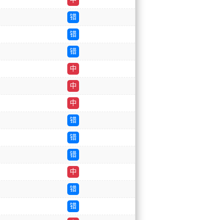
错
错
错
中
中
中
错
错
错
中
错
错