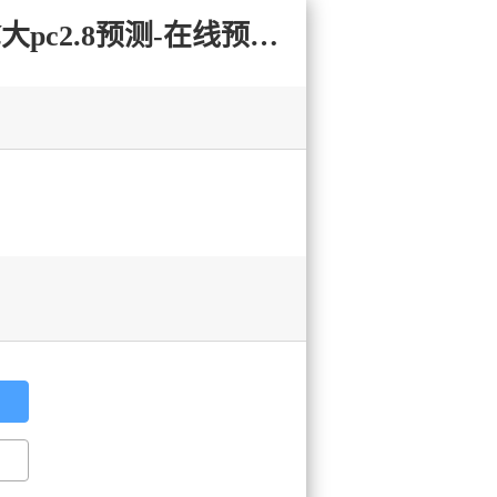
预测之家;pc001.com 加拿大2.8-PC结果查询|加拿大2.8在线|加拿大pc2.8预测-在线预测|加拿大2.8 PC查询结果预测_极致火热优质的免费预测网站!