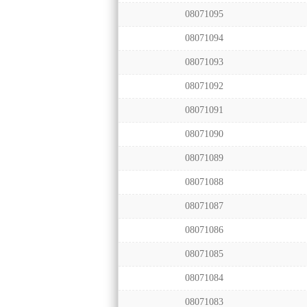
08071095
08071094
08071093
08071092
08071091
08071090
08071089
08071088
08071087
08071086
08071085
08071084
08071083