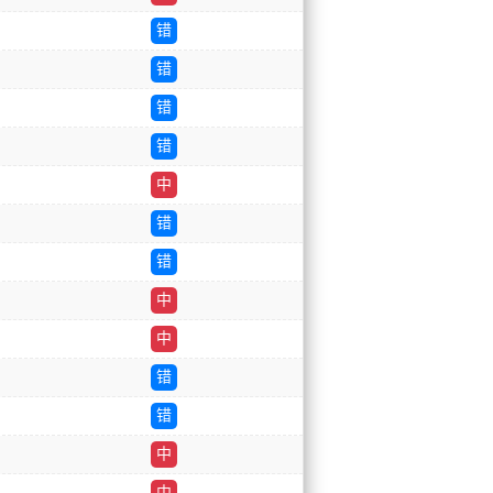
错
错
错
错
中
错
错
中
中
错
错
中
中