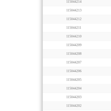
115044214
115044213
115044212
115044211
115044210
115044209
115044208
115044207
115044206
115044205
115044204
115044203
115044202