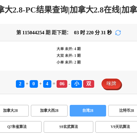
第
115044254
期 距下期：
03
时
220
分
31
秒
大单
未开:
4
期
大双
未开:
1
期
小单
未开:
2
期
2
+
0
+
4
=
06
-
小
双
咪牌
加拿大28
加拿大西28
台湾28
比特币28
Q7朱雀算法
S9玄武算法
V9天玑算法