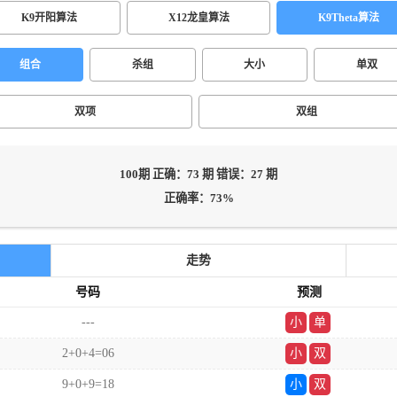
K9开阳算法
X12龙皇算法
K9Theta算法
组合
杀组
大小
单双
双项
双组
100期 正确：73 期 错误：27 期
正确率：73%
走势
号码
预测
---
小
单
2+0+4=06
小
双
9+0+9=18
小
双