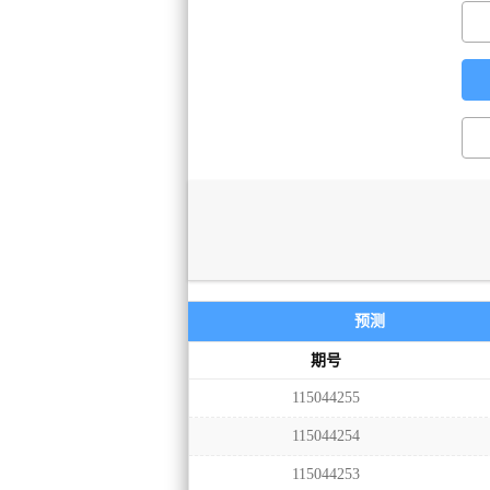
预测
期号
115044255
115044254
115044253