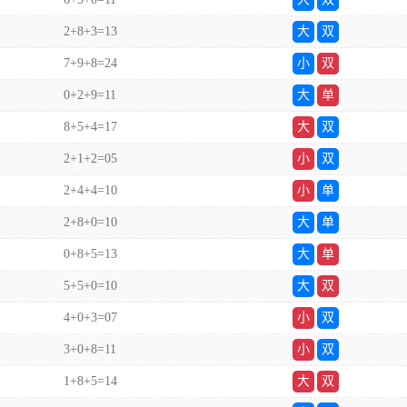
2+8+3=13
大
双
7+9+8=24
小
双
0+2+9=11
大
单
8+5+4=17
大
双
2+1+2=05
小
双
2+4+4=10
小
单
2+8+0=10
大
单
0+8+5=13
大
单
5+5+0=10
大
双
4+0+3=07
小
双
3+0+8=11
小
双
1+8+5=14
大
双