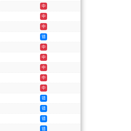
中
中
中
错
中
中
中
中
中
错
错
错
错