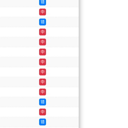
错
中
错
中
中
中
中
中
中
中
错
中
错