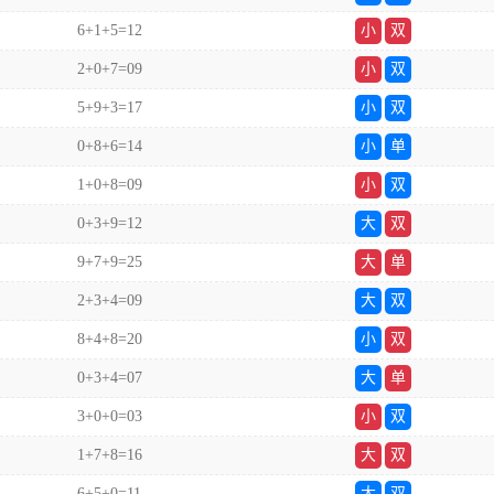
6+1+5=12
小
双
2+0+7=09
小
双
5+9+3=17
小
双
0+8+6=14
小
单
1+0+8=09
小
双
0+3+9=12
大
双
9+7+9=25
大
单
2+3+4=09
大
双
8+4+8=20
小
双
0+3+4=07
大
单
3+0+0=03
小
双
1+7+8=16
大
双
6+5+0=11
大
双