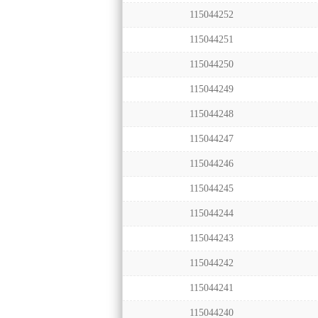
115044252
115044251
115044250
115044249
115044248
115044247
115044246
115044245
115044244
115044243
115044242
115044241
115044240