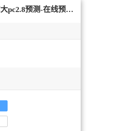
预测之家;pc001.com 加拿大2.8-PC结果查询|加拿大2.8在线|加拿大pc2.8预测-在线预测|加拿大2.8 PC查询结果预测_极致火热优质的免费预测网站!