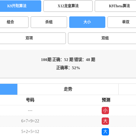
K9开阳算法
X12龙皇算法
K9Theta算法
组合
杀组
大小
单双
双项
双组
100期 正确：52 期 错误：48 期
正确率：52%
走势
号码
预测
---
小
双
6+7+9=22
大
5+2+5=12
大