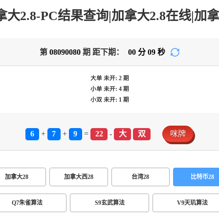
第
08090080
期 距下期：
00
分
09
秒
大单
未开:
2
期
小单
未开:
4
期
小双
未开:
1
期
6
+
7
+
9
=
22
-
大
双
咪牌
加拿大28
加拿大西28
台湾28
比特币28
Q7朱雀算法
S9玄武算法
V9天玑算法