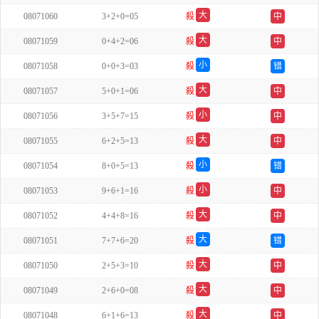
单
大
08071060
3+2+0=05
殺
中
单
大
08071059
0+4+2=06
殺
中
双
小
08071058
0+0+3=03
殺
错
单
大
08071057
5+0+1=06
殺
中
单
小
08071056
3+5+7=15
殺
中
双
大
08071055
6+2+5=13
殺
中
双
小
08071054
8+0+5=13
殺
错
单
小
08071053
9+6+1=16
殺
中
单
大
08071052
4+4+8=16
殺
中
单
大
08071051
7+7+6=20
殺
错
双
大
08071050
2+5+3=10
殺
中
单
大
08071049
2+6+0=08
殺
中
单
大
08071048
6+1+6=13
殺
中